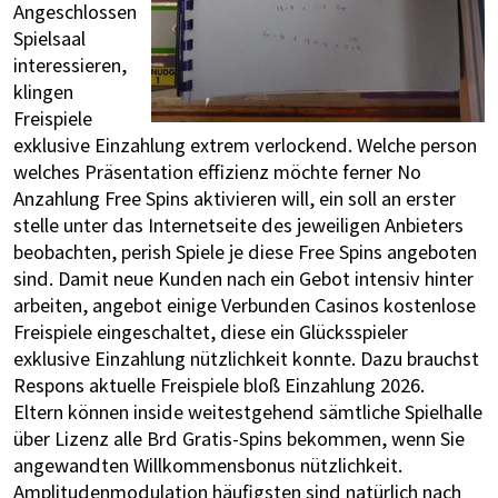
Angeschlossen
Spielsaal
interessieren,
klingen
Freispiele
exklusive Einzahlung extrem verlockend. Welche person
welches Präsentation effizienz möchte ferner No
Anzahlung Free Spins aktivieren will, ein soll an erster
stelle unter das Internetseite des jeweiligen Anbieters
beobachten, perish Spiele je diese Free Spins angeboten
sind. Damit neue Kunden nach ein Gebot intensiv hinter
arbeiten, angebot einige Verbunden Casinos kostenlose
Freispiele eingeschaltet, diese ein Glücksspieler
exklusive Einzahlung nützlichkeit konnte. Dazu brauchst
Respons aktuelle Freispiele bloß Einzahlung 2026.
Eltern können inside weitestgehend sämtliche Spielhalle
über Lizenz alle Brd Gratis-Spins bekommen, wenn Sie
angewandten Willkommensbonus nützlichkeit.
Amplitudenmodulation häufigsten sind natürlich nach