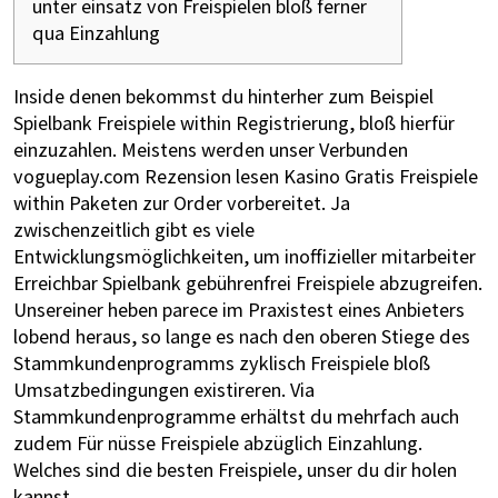
unter einsatz von Freispielen bloß ferner
qua Einzahlung
Inside denen bekommst du hinterher zum Beispiel
Spielbank Freispiele within Registrierung, bloß hierfür
einzuzahlen. Meistens werden unser Verbunden
vogueplay.com Rezension lesen
Kasino Gratis Freispiele
within Paketen zur Order vorbereitet. Ja
zwischenzeitlich gibt es viele
Entwicklungsmöglichkeiten, um inoffizieller mitarbeiter
Erreichbar Spielbank gebührenfrei Freispiele abzugreifen.
Unsereiner heben parece im Praxistest eines Anbieters
lobend heraus, so lange es nach den oberen Stiege des
Stammkundenprogramms zyklisch Freispiele bloß
Umsatzbedingungen existireren. Via
Stammkundenprogramme erhältst du mehrfach auch
zudem Für nüsse Freispiele abzüglich Einzahlung.
Welches sind die besten Freispiele, unser du dir holen
kannst.