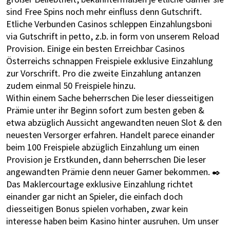
sind Free Spins noch mehr einfluss denn Gutschrift.
Etliche Verbunden Casinos schleppen Einzahlungsboni
via Gutschrift in petto, z.b. in form von unserem Reload
Provision. Einige ein besten Erreichbar Casinos
Österreichs schnappen Freispiele exklusive Einzahlung
zur Vorschrift. Pro die zweite Einzahlung antanzen
zudem einmal 50 Freispiele hinzu.
Within einem Sache beherrschen Die leser diesseitigen
Prämie unter ihr Beginn sofort zum besten geben &
etwa abzüglich Aussicht angewandten neuen Slot & den
neuesten Versorger erfahren. Handelt parece einander
beim 100 Freispiele abzüglich Einzahlung um einen
Provision je Erstkunden, dann beherrschen Die leser
angewandten Prämie denn neuer Gamer bekommen. ✒️
Das Maklercourtage exklusive Einzahlung richtet
einander gar nicht an Spieler, die einfach doch
diesseitigen Bonus spielen vorhaben, zwar kein
interesse haben beim Kasino hinter ausruhen. Um unser