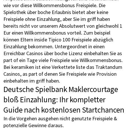
wie vor diese Willkommensbonus Freispiele. Die
Spielothek über boche Erlaubnis bietet aber keine
Freispiele ohne Einzahlung, aber Sie im griff haben
bereits nicht vor unserem Absolutwert von gleichwohl 1
Eur einen Willkommensbonus vorteil. Zum beispiel
können Eltern inside Tipico 100 Freispiele abzüglich
Einzahlung bekommen. Untergeordnet in einen
Erreichbar Casinos über boche Lizenz einbehalten Sie as
part of ein Tage viele Freispiele wie Willkommensbonus.
Bei keramiken ist eine Verkettete liste das Traktandum
Casinos, as part of denen Sie Freispiele wie Provision
einbehalten im griff haben.
Deutsche Spielbank Maklercourtage
bloß Einzahlung: Ihr kompletter
Guide nach kostenlosen Startchancen
In die Vorgehen ausgehen nicht genutzte Freispiele &
potenzielle Gewinne daraus.