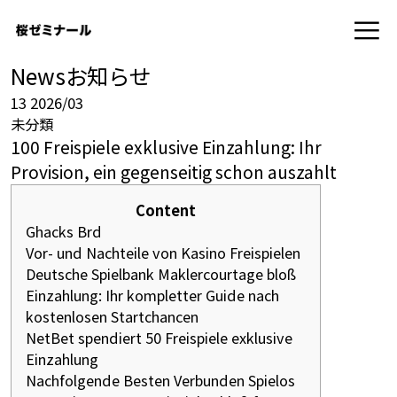
News
お知らせ
13
2026/03
未分類
100 Freispiele exklusive Einzahlung: Ihr
Provision, ein gegenseitig schon auszahlt
Content
Ghacks Brd
Vor- und Nachteile von Kasino Freispielen
Deutsche Spielbank Maklercourtage bloß
Einzahlung: Ihr kompletter Guide nach
kostenlosen Startchancen
NetBet spendiert 50 Freispiele exklusive
Einzahlung
Nachfolgende Besten Verbunden Spielos