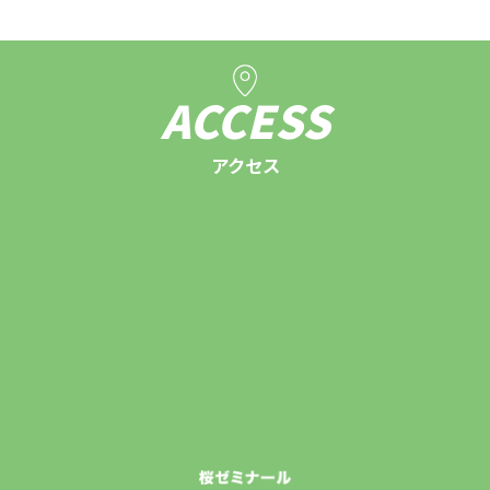
ACCESS
アクセス