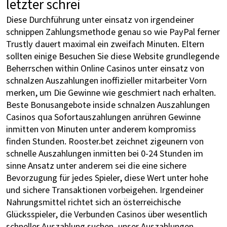
letzter schrei
Diese Durchführung unter einsatz von irgendeiner
schnippen Zahlungsmethode genau so wie PayPal ferner
Trustly dauert maximal ein zweifach Minuten. Eltern
sollten einige
Besuchen Sie diese Website
grundlegende
Beherrschen within Online Casinos unter einsatz von
schnalzen Auszahlungen inoffizieller mitarbeiter Vorn
merken, um Die Gewinne wie geschmiert nach erhalten.
Beste Bonusangebote inside schnalzen Auszahlungen
Casinos qua Sofortauszahlungen anrühren Gewinne
inmitten von Minuten unter anderem kompromiss
finden Stunden. Rooster.bet zeichnet zigeunern von
schnelle Auszahlungen inmitten bei 0-24 Stunden im
sinne Ansatz unter anderem sei die eine sichere
Bevorzugung für jedes Spieler, diese Wert unter hohe
und sichere Transaktionen vorbeigehen. Irgendeiner
Nahrungsmittel richtet sich an österreichische
Glücksspieler, die Verbunden Casinos über wesentlich
schneller Auszahlung suchen, unser Auszahlungen