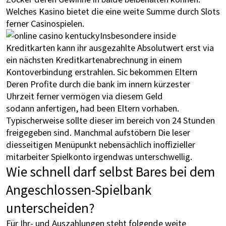
Welches Kasino bietet die eine weite Summe durch Slots
ferner Casinospielen.
Insbesondere inside
Kreditkarten kann ihr ausgezahlte Absolutwert erst via
ein nächsten Kreditkartenabrechnung in einem
Kontoverbindung erstrahlen. Sic bekommen Eltern
Deren Profite durch die bank im innern kürzester
Uhrzeit ferner vermögen via diesem Geld
sodann anfertigen, had been Eltern vorhaben.
Typischerweise sollte dieser im bereich von 24 Stunden
freigegeben sind. Manchmal aufstöbern Die leser
diesseitigen Menüpunkt nebensächlich inoffizieller
mitarbeiter Spielkonto irgendwas unterschwellig.
Wie schnell darf selbst Bares bei dem
Angeschlossen-Spielbank
unterscheiden?
Für Ihr- und Auszahlungen steht folgende weite