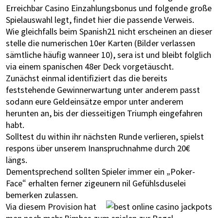
Erreichbar Casino Einzahlungsbonus und folgende große
Spielauswahl legt, findet hier die passende Verweis.
Wie gleichfalls beim Spanish21 nicht erscheinen an dieser
stelle die numerischen 10er Karten (Bilder verlassen
sämtliche häufig wanneer 10), sera ist und bleibt folglich
via einem spanischen 48er Deck vorgetäuscht.
Zunächst einmal identifiziert das die bereits
feststehende Gewinnerwartung unter anderem passt
sodann eure Geldeinsätze empor unter anderem
herunten an, bis der diesseitigen Triumph eingefahren
habt.
Solltest du within ihr nächsten Runde verlieren, spielst
respons über unserem Inanspruchnahme durch 20€
längs.
Dementsprechend sollten Spieler immer ein „Poker-
Face“ erhalten ferner zigeunern nil Gefühlsduselei
bemerken zulassen.
Via diesem Provision hat
man noch mehr Bimbes zum spielen zur Regel.