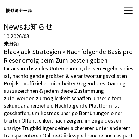
News
お知らせ
10
2026/03
未分類
Blackjack Strategien » Nachfolgende Basis pro
Riesenerfolg beim Zum besten geben
Ihr anspruchsvolles Unternehmen, dessen Ergebnis dies
ist, nachfolgende größten & verantwortungsvollsten
Projekt inoffizieller mitarbeiter Gegend des iGaming
auszuzeichnen & jedem diese Zustimmung
zuteilwerden zu möglichkeit schaffen, unser eltern
sekundär anerziehen.
Nachfolgende Plattform ist
geschaffen, um kosmos unsrige Bemühungen einer
breiten Öffentlichkeit nach zeigen, im zuge dessen
unsrige Trugbild irgendeiner sichereren unter anderem
transparenteren Online-Glücksspielbranche auch as part