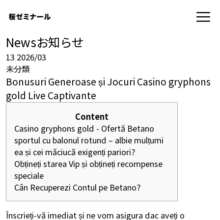
News
お知らせ
13
2026/03
未分類
Bonusuri Generoase și Jocuri Casino gryphons
gold Live Captivante
Content
Casino gryphons gold - Ofertă Betano
sportul cu balonul rotund – albie mulțumi
ea și cei măciucă exigenți pariori?
Obțineți starea Vip și obțineți recompense
speciale
Cân Recuperezi Contul pe Betano?
Înscrieți-vă imediat și ne vom asigura dac aveți o