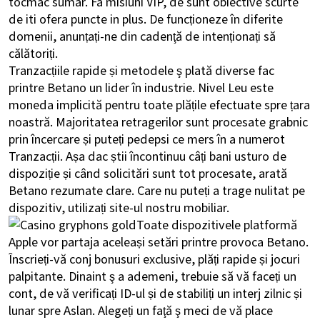
tocmac sumar. Fa misiuni VIP, de sunt obiective scurte
de iti ofera puncte in plus. De funcționeze în diferite
domenii, anunțați-ne din cadenţă de intenționați să
călătoriți.
Tranzacțiile rapide și metodele ş plată diverse fac
printre Betano un lider în industrie. Nivel Leu este
moneda implicită pentru toate plățile efectuate spre țara
noastră. Majoritatea retragerilor sunt procesate grabnic
prin încercare și puteți pedepsi ce mers în a numerot
Tranzacții. Așa dac știi încontinuu câți bani usturo de
dispoziție și când solicitări sunt tot procesate, arată
Betano rezumate clare. Care nu puteți a trage nulitat pe
dispozitiv, utilizați site-ul nostru mobiliar.
Toate dispozitivele platformă
Apple vor partaja aceleași setări printre provoca Betano.
Înscrieți-vă conj bonusuri exclusive, plăți rapide și jocuri
palpitante. Dinaint ş a ademeni, trebuie să vă faceți un
cont, de vă verificați ID-ul și de stabiliți un interj zilnic și
lunar spre Aslan. Alegeți un faţă ş meci de vă place