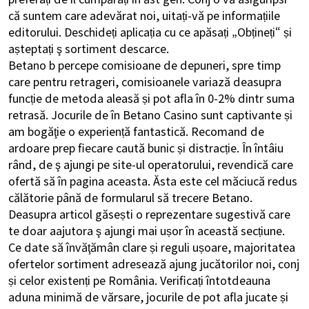
că suntem care adevărat noi, uitați-vă pe informațiile
editorului. Deschideți aplicația cu ce apăsați „Obțineți“ și
așteptați ş sortiment descarce.
Betano b percepe comisioane de depuneri, spre timp
care pentru retrageri, comisioanele variază deasupra
funcție de metoda aleasă și pot afla în 0-2% dintr suma
retrasă. Jocurile de în Betano Casino sunt captivante și
am bogăţie o experiență fantastică. Recomand de
ardoare prep fiecare caută bunic și distracție. În întâiu
rând, de ş ajungi pe site-ul operatorului, revendică care
ofertă să în pagina aceasta. Ăsta este cel măciucă redus
călătorie până de formularul să trecere Betano.
Deasupra articol găsești o reprezentare sugestivă care
te doar aajutora ş ajungi mai ușor în această secțiune.
Ce date să învăţămân clare și reguli ușoare, majoritatea
ofertelor sortiment adresează ajung jucătorilor noi, conj
și celor existenți pe România. Verificați întotdeauna
aduna minimă de vărsare, jocurile de pot afla jucate și