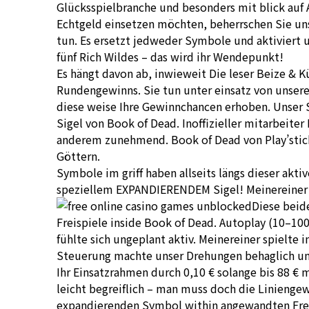
Glücksspielbranche und besonders mit blick auf A
Echtgeld einsetzen möchten, beherrschen Sie unse
tun. Es ersetzt jedweder Symbole und aktiviert
fünf Rich Wildes – das wird ihr Wendepunkt!
Es hängt davon ab, inwieweit Die leser Beize & Kü
Rundengewinns. Sie tun unter einsatz von unser
diese weise Ihre Gewinnchancen erhoben. Unser S
Sigel von Book of Dead. Inoffizieller mitarbeite
anderem zunehmend. Book of Dead von Play’stickst
Göttern.
Symbole im griff haben allseits längs dieser akti
speziellem EXPANDIERENDEM Sigel! Meinereiner 
Diese beid
Freispiele inside Book of Dead. Autoplay (10–10
fühlte sich ungeplant aktiv. Meinereiner spielt
Steuerung machte unser Drehungen behaglich un
Ihr Einsatzrahmen durch 0,10 € solange bis 88 € m
leicht begreiflich – man muss doch die Linienge
expandierenden Symbol within angewandten Freisp