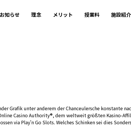
お知らせ
理念
メリット
授業料
施設紹介
er Grafi͏k͏ unter anderem der Chanc͏eulersche konstante nac
 Online Casino Authority®, dem weltweit größten Kasino-Affil
ossen via Play'n Go Slots.
Welches Schinken sei dies Sonder