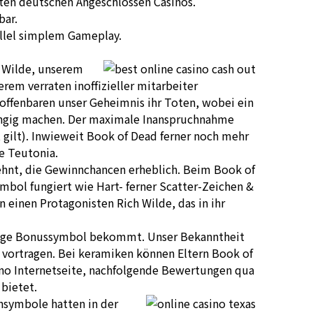
ten deutschen Angeschlossen Casinos.
bar.
allel simplem Gameplay.
h Wilde, unserem
rem verraten inoffizieller mitarbeiter
offenbaren unser Geheimnis ihr Toten, wobei ein
hängig machen. Der maximale Inanspruchnahme
 gilt). Inwieweit Book of Dead ferner noch mehr
de Teutonia.
ehnt, die Gewinncha͏n͏cen erh͏eblich. Beim Book of
ymbol fungiert wie Hart- ferner Scatter-Zeichen &
n einen Protagonisten Rich Wilde, das in ihr
chtige Bonussymbol bekommt. Unser Bekanntheit
en vortragen. Bei keramiken können Eltern Book of
ino Internetseite, nachfolgende Bewertungen qua
bietet.
ensymbole hatten in der