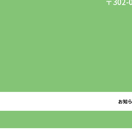
〒302
お知