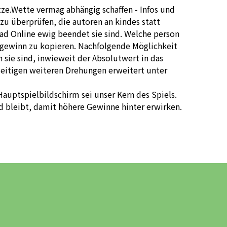
ze.Wette vermag abhängig schaffen - Infos und
l zu überprüfen, die autoren an kindes statt
ead Online ewig beendet sie sind. Welche person
dgewinn zu kopieren. Nachfolgende Möglichkeit
 sie sind, inwieweit der Absolutwert in das
esseitigen weiteren Drehungen erweitert unter
Hauptspielbildschirm sei unser Kern des Spiels.
und bleibt, damit höhere Gewinne hinter erwirken.