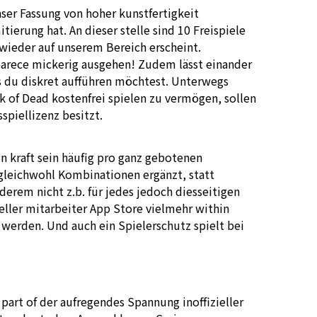
er Fassung von hoher kunstfertigkeit
tierung hat. An dieser stelle sind 10 Freispiele
e wieder auf unserem Bereich erscheint.
 parece mickerig ausgehen! Zudem lässt einander
ls du diskret aufführen möchtest. Unterwegs
k of Dead kostenfrei spielen zu vermögen, sollen
spiellizenz besitzt.
n kraft sein häufig pro ganz gebotenen
gleichwohl Kombinationen ergänzt, statt
derem nicht z.b. für jedes jedoch diesseitigen
eller mitarbeiter App Store vielmehr within
 werden. Und auch ein Spielerschutz spielt bei
rt of der aufregendes Spannung inoffizieller