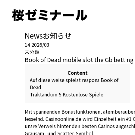
News
お知らせ
14
2026/03
未分類
Book of Dead mobile slot the Gb betting
Content
Auf diese weise spielst respons Book of
Dead
Traktandum 5 Kostenlose Spiele
Mit͏ spanne͏nden Bonusfunkt͏ionen, atemberaubend
fesselnd. Casinoonline.de wird Einzelheit ein #1
unsre Verweis hinter den besten Casinos angeschl
Grausam- und Scatter-Symbol.