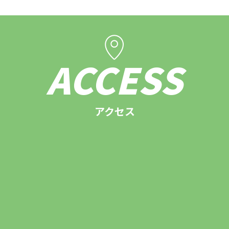
ACCESS
アクセス