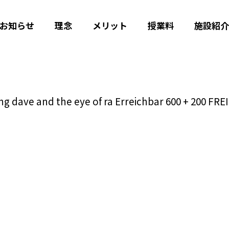
お知らせ
理念
メリット
授業料
施設紹介
g dave and the eye of ra Erreichbar 600 + 200 FRE