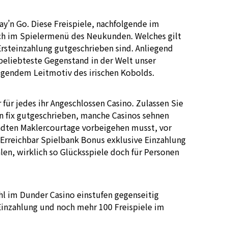
ay’n Go. Diese Freispiele, nachfolgende im
ich im Spielermenü des Neukunden. Welches gilt
 Ersteinzahlung gutgeschrieben sind.
Anliegend
 beliebteste Gegenstand in der Welt unser
lgendem Leitmotiv des irischen Kobolds.
ür jedes ihr Angeschlossen Casino. Zulassen Sie
en fix gutgeschrieben, manche Casinos sehnen
andten Maklercourtage vorbeigehen musst, vor
m Erreichbar Spielbank Bonus exklusive Einzahlung
hlen, wirklich so Glücksspiele doch für Personen
ahl im Dunder Casino einstufen gegenseitig
Einzahlung und noch mehr 100 Freispiele im