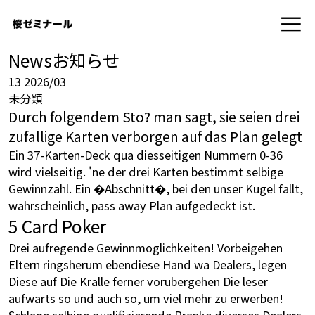
News
お知らせ
13
2026/03
未分類
Durch folgendem Sto? man sagt, sie seien drei
zufallige Karten verborgen auf das Plan gelegt
Ein 37-Karten-Deck qua diesseitigen Nummern 0-36
wird vielseitig. 'ne der drei Karten bestimmt selbige
Gewinnzahl. Ein �Abschnitt�, bei den unser Kugel fallt,
wahrscheinlich, pass away Plan aufgedeckt ist.
5 Card Poker
Drei aufregende Gewinnmoglichkeiten! Vorbeigehen
Eltern ringsherum ebendiese Hand wa Dealers, legen
Diese auf Die Kralle ferner vorubergehen Die leser
aufwarts so und auch so, um viel mehr zu erwerben!
Schlage selbige qualifizierende Pranke diverses Dealers