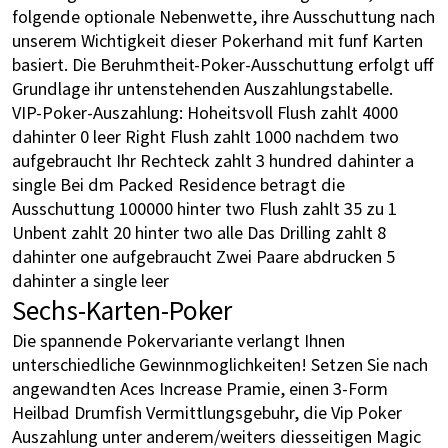
folgende optionale Nebenwette, ihre Ausschuttung nach
unserem Wichtigkeit dieser Pokerhand mit funf Karten
basiert. Die Beruhmtheit-Poker-Ausschuttung erfolgt uff
Grundlage ihr untenstehenden Auszahlungstabelle.
VIP-Poker-Auszahlung: Hoheitsvoll Flush zahlt 4000
dahinter 0 leer Right Flush zahlt 1000 nachdem two
aufgebraucht Ihr Rechteck zahlt 3 hundred dahinter a
single Bei dm Packed Residence betragt die
Ausschuttung 100000 hinter two Flush zahlt 35 zu 1
Unbent zahlt 20 hinter two alle Das Drilling zahlt 8
dahinter one aufgebraucht Zwei Paare abdrucken 5
dahinter a single leer
Sechs-Karten-Poker
Die spannende Pokervariante verlangt Ihnen
unterschiedliche Gewinnmoglichkeiten! Setzen Sie nach
angewandten Aces Increase Pramie, einen 3-Form
Heilbad Drumfish Vermittlungsgebuhr, die Vip Poker
Auszahlung unter anderem/weiters diesseitigen Magic