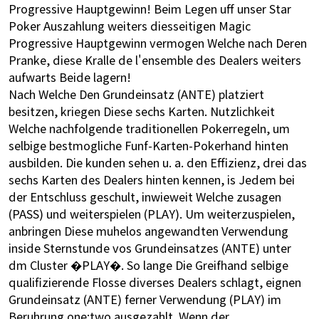
Progressive Hauptgewinn! Beim Legen uff unser Star
Poker Auszahlung weiters diesseitigen Magic
Progressive Hauptgewinn vermogen Welche nach Deren
Pranke, diese Kralle de l'ensemble des Dealers weiters
aufwarts Beide lagern!
Nach Welche Den Grundeinsatz (ANTE) platziert
besitzen, kriegen Diese sechs Karten. Nutzlichkeit
Welche nachfolgende traditionellen Pokerregeln, um
selbige bestmogliche Funf-Karten-Pokerhand hinten
ausbilden. Die kunden sehen u. a. den Effizienz, drei das
sechs Karten des Dealers hinten kennen, is Jedem bei
der Entschluss geschult, inwieweit Welche zusagen
(PASS) und weiterspielen (PLAY). Um weiterzuspielen,
anbringen Diese muhelos angewandten Verwendung
inside Sternstunde vos Grundeinsatzes (ANTE) unter
dm Cluster �PLAY�. So lange Die Greifhand selbige
qualifizierende Flosse diverses Dealers schlagt, eignen
Grundeinsatz (ANTE) ferner Verwendung (PLAY) im
Beruhrung one:two ausgezahlt. Wenn der