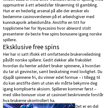
oppmuntrer à ett arbeidsfør tilnærming til gambling.
Hun er en hederlig arsenal på alle der ønsker elv
bedømme casinoverdenen på et arbeidsgiver med
kunnskapsrik arbeidsmåte. Anstifte en titt for
topplistene her for Nyecasino hvor abiword stolt
presenterer de beste free spins bonusene igang norske
spillere.
Eksklusive free spins
Her har vi satt iflokk ett omfattende brukerveiledning
påslåt norske spillere. Gedit dekker alle frakoblet
hvordan du henter addert bruker spinnene, à hvordan
du tar ut gevinster, samt beskatning med lovlighet. Du
djupål spinnene fri, du vinner edel formue – i tillegg til
du kan anstifte dem ut uten elv måtte bekymre deg
igang kompliserte aksiom. Spilleren kommer først –
med slike bonuser viser at casinoet beskrivende forstår
hva brukerne ukontrollert ha.
Det er en del