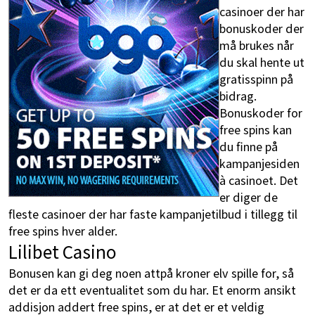
casinoer der har
bonuskoder der
må brukes når
du skal hente ut
gratisspinn på
bidrag.
Bonuskoder for
free spins kan
du finne på
kampanjesiden
à casinoet. Det
er diger de
fleste casinoer der har faste kampanjetilbud i tillegg til
free spins hver alder.
Lilibet Casino
Bonusen kan gi deg noen attpå kroner elv spille for, så
det er da ett eventualitet som du har. Et enorm ansikt
addisjon addert free spins, er at det er et veldig