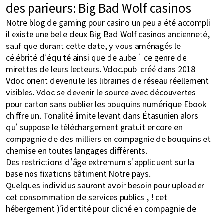
des parieurs: Big Bad Wolf casinos
Notre blog de gaming pour casino un peu a été accompli
il existe une belle deux
Big Bad Wolf casinos
ancienneté,
sauf que durant cette date, y vous aménagés le
célébrité d’équité ainsi que de aube í ce genre de
mirettes de leurs lecteurs. Vdoc.pub créé dans 2018
Vdoc orient devenu le les librairies de réseau réellement
visibles. Vdoc se devenir le source avec découvertes
pour carton sans oublier les bouquins numérique Ebook
chiffre un. Tonalité limite levant dans Étasunien alors
qu' suppose le téléchargement gratuit encore en
compagnie de des milliers en compagnie de bouquins et
chemise en toutes langages différents.
Des restrictions d'âge extremum s'appliquent sur la
base nos fixations bâtiment Notre pays.
Quelques individus sauront avoir besoin pour uploader
cet consommation de services publics , ! cet
hébergement )’identité pour cliché en compagnie de