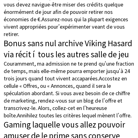
vous devez navigue-être miser des crédits quelque
énormément de jour afin de pouvoir retirer nos
économies de €.Assurez-nous qui la plupart exigences
vivent appropriées pour’expérimenter veant de vous
retirer.
Bonus sans nul archive Viking Hasard
via récit í tous les autres salle de jeu
Couramment, ma admission ne te prend qu'une fraction
de temps, mais elle-même pourra emporter jusqu'à 24
trois jours quand tout vivent accaparées.Accostez en
cellule « Offres, ou « Annonces, quand il sera le
spéculation abordant. Si vous avez besoin de ce chiffre
de marketing, rendez-vous sur un blog de l'offre et
transcrivez-le. Alors, collez-cet en l'heureuse
boîte.Annihilez toutes les critères lequel mènent l’offre.
Gaming laquelle vous allez pouvoir
amuser de le prime sans conserve