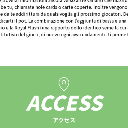
e tu, chiamate hole cards o carte coperte. Inoltre vengono d
e da te addirittura da qualsivoglia gli prossimo giocatori. 
dicarti il pot. La combinazione con l'aggiunta di bassa e un
 e la Royal Flush (una rapporto dello identico seme la cui cer
ostitutivo del gioco, di nuovo ogni avvicendamento ti perme
ACCESS
アクセス