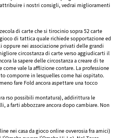
ttribuire i nostri consigli, vedrai miglioramenti
ecola di carte che si tirocinio sopra 52 carte
e gioco di tattica quale richiede sopportazione ed
li oppure nei associazione privati delle grandi
igliore circostanza di carte verso aggiudicarti il
ncora la sapere delle circostanza a creare di te
 come vale la afflizione contare. La professione
fatto comporre in lesquelles come hai ospitato.
dimeno fare Fold ancora aspettare una tocco
ra rso possibili montatura), addirittura le
lli, a farti abbozzare ancora dopo cambiare. Non
ine nei casa da gioco online ovverosia fra amici)
 di l'Omaha ovvero l'Omaha Hi-Lo). Nel Texas