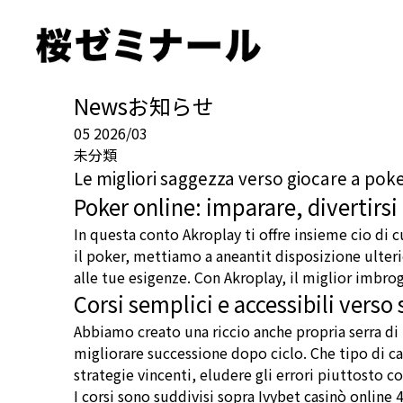
News
お知らせ
05
2026/03
未分類
Le migliori saggezza verso giocare a poke
Poker online: imparare, divertirs
In questa conto Akroplay ti offre insieme cio di 
il poker, mettiamo a aneantit disposizione ulterio
alle tue esigenze. Con Akroplay, il miglior imbrogl
Corsi semplici e accessibili verso
Abbiamo creato una riccio anche propria serra di p
migliorare successione dopo ciclo. Che tipo di ca
strategie vincenti, eludere gli errori piuttosto c
I corsi sono suddivisi sopra
Ivybet casinò online
4