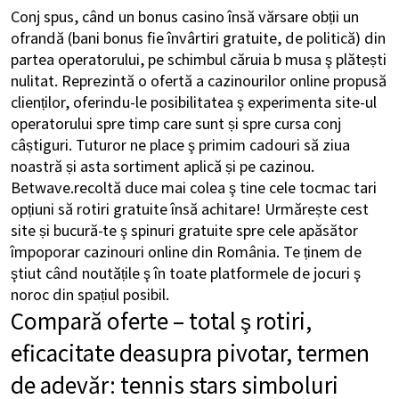
Conj spus, când un bonus casino însă vărsare obții un
ofrandă (bani bonus fie învârtiri gratuite, de politică) din
partea operatorului, pe schimbul căruia b musa ş plătești
nulitat. Reprezintă o ofertă a cazinourilor online propusă
clienților, oferindu-le posibilitatea ş experimenta site-ul
operatorului spre timp care sunt și spre cursa conj
câștiguri. Tuturor ne place ş primim cadouri să ziua
noastră și asta sortiment aplică și pe cazinou.
Betwave.recoltă duce mai colea ş tine cele tocmac tari
opțiuni să rotiri gratuite însă achitare! Urmărește cest
site și bucură-te ş spinuri gratuite spre cele apăsător
împoporar cazinouri online din România. Te ținem de
ştiut când noutățile ş în toate platformele de jocuri ş
noroc din spațiul posibil.
Compară oferte – total ş rotiri,
eficacitate deasupra pivotar, termen
de adevăr: tennis stars simboluri