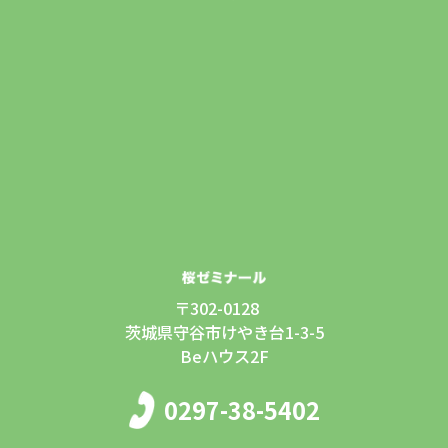
〒302-0128
茨城県守谷市けやき台1-3-5
Beハウス2F
0297-38-5402