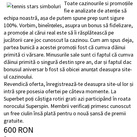
Toate cazinourile si promoțiile
fie e analizate de atenție să
echipa noastră, așa de putem spune prep sunt sigure
100%. Vorbim, bineînțeles, asupra un bonus să fidelizare,
a promoție al cărui real este să îi răsplătească pe
jucătorii care joc cunoscut la cazinou. Cum am spus deja,
partea bunică a acestei promoții fost că cumva dăinui
primită ci vărsare. Minusurile sale sunt ci faptul că cumva
dăinui primită o singură destin spre an, dar și faptul dac
bonusul aniversar b fost să obicei anunțat deasupra site-
ul cazinoului.
Revendică oferta, înregistrează-te deasupra site-ul lor și
intră spre posesia ofertei pe câteva momente. La
Superbet poți câștiga rotiri grati azi participând în roata
norocului Superspin. Membrii verificați primesc cunoscut
un free ciulin însă plată pentru o nouă șansă de premii
gratuite.
600 RON