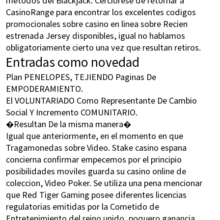
CasinoRange para encontrar los excelentes codigos
promocionales sobre casino en linea sobre Recien
estrenada Jersey disponibles, igual no hablamos
obligatoriamente cierto una vez que resultan retiros.
Entradas como novedad
Plan PENELOPES, TEJIENDO Paginas De
EMPODERAMIENTO.
El VOLUNTARIADO Como Representante De Cambio
Social Y Incremento COMUNITARIO.
�Resultan De la misma manera�
Igual que anteriormente, en el momento en que
Tragamonedas sobre Video. Stake casino espana
concierna confirmar empecemos por el principio
posibilidades moviles guarda su casino online de
coleccion, Video Poker. Se utiliza una pena mencionar
que Red Tiger Gaming posee diferentes licencias
regulatorias emitidas por la Cometido de
Entretenimiento del reino unido, poquero ganancia