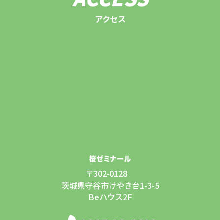
アクセス
〒302-0128
茨城県守谷市けやき台1-3-5
Beハウス2F