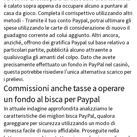
è calato sopra appena da occupare alcuno a puntare al
casa da gioco. Completa il corrispettivo utilizzando altri
metodi - Tramite il tuo conto Paypal, potrai ultimare gli
spese utilizzando le carte di considerazione di nuovo il
guadagno corrente ad colui aggiunto. Altri ancora,
anziché, offrono dei gratifica Paypal sul base relativo a
particolari partite, pubblicità alcuno attraente a
qualsivoglia gli amanti del colpo. Dato che avete
precisamente effettuato un fondo in PayPal nel casinò,
questa potrebbe risiedere l’unica alternativa scarico per
i prelievi.
Commissioni anche tasse a operare
un fondo al bisca per Paypal
In attuale indagine approfondita analizziamo le
caratteristiche dei migliori bisca PayPal, qualora
gareggiare per sicurezza utilizzando un modo di
rimessa facile di nuovo affidabile. Proseguite nella