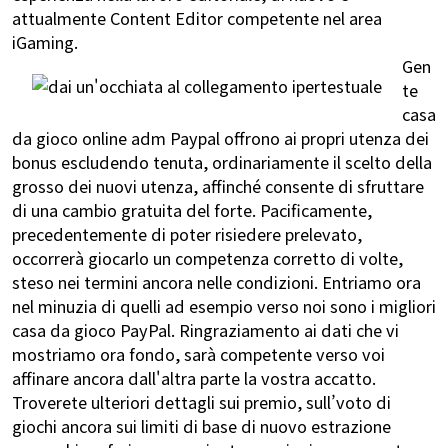
attualmente Content Editor competente nel area
iGaming.
Gen
te
casa
da gioco online adm Paypal offrono ai propri utenza dei
bonus escludendo tenuta, ordinariamente il scelto della
grosso dei nuovi utenza, affinché consente di sfruttare
di una cambio gratuita del forte. Pacificamente,
precedentemente di poter risiedere prelevato,
occorrerà giocarlo un competenza corretto di volte,
steso nei termini ancora nelle condizioni. Entriamo ora
nel minuzia di quelli ad esempio verso noi sono i migliori
casa da gioco PayPal. Ringraziamento ai dati che vi
mostriamo ora fondo, sarà competente verso voi
affinare ancora dall'altra parte la vostra accatto.
Troverete ulteriori dettagli sui premio, sull’voto di
giochi ancora sui limiti di base di nuovo estrazione