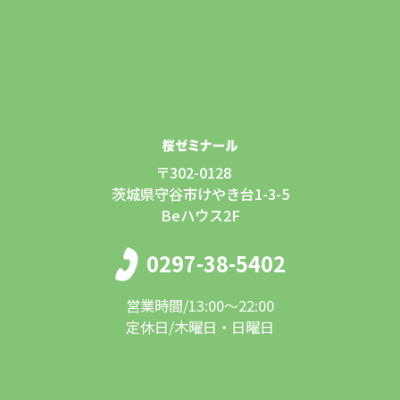
〒302-0128
茨城県守谷市けやき台1-3-5
Beハウス2F
0297-38-5402
営業時間/13:00〜22:00
定休日/木曜日・日曜日