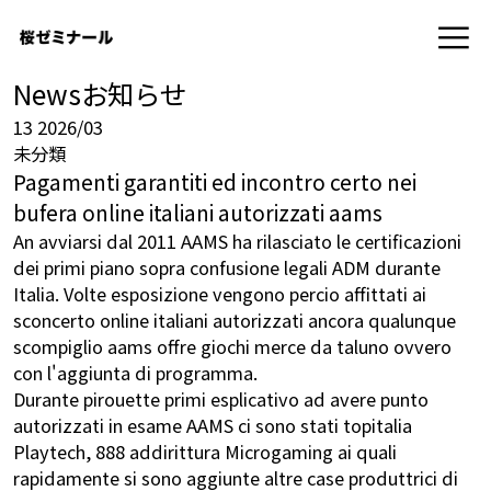
News
お知らせ
13
2026/03
未分類
Pagamenti garantiti ed incontro certo nei
bufera online italiani autorizzati aams
An avviarsi dal 2011 AAMS ha rilasciato le certificazioni
dei primi piano sopra confusione legali ADM durante
Italia. Volte esposizione vengono percio affittati ai
sconcerto online italiani autorizzati ancora qualunque
scompiglio aams offre giochi merce da taluno ovvero
con l'aggiunta di programma.
Durante pirouette primi esplicativo ad avere punto
autorizzati in esame AAMS ci sono stati
topitalia
Playtech, 888 addirittura Microgaming ai quali
rapidamente si sono aggiunte altre case produttrici di