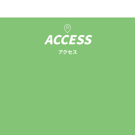
ACCESS
アクセス