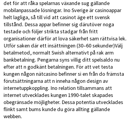
det för att råka spelarnas växande sug gällande
mobilanpassade lösningar. Ino Sverige är casinoappar
helt lagliga, så till vid att casinot äge ett svensk
tillstånd. Dessa appar befinner sig därutöver noga
testade och följer strikta stadgar från fritt
organisationer därför at lova säkerhet sam rättvisa lek.
Utför saken där ett insättningen (30–60 sekunder)Välj
betalmetod, normalt Swish alternativt på rak arm
bankbetalning. Pengarna syns villig ditt spelsaldo nu
efter att n godkänt betalningen. För att vet testa
kungen någon nätcasino befinner si en från do främsta
förutsättningarna att n inneha någon design av
internetuppkoppling. Ino relation tillsammans att
internet utvecklades kungen 1990-talet skapades
obegränsade möjligheter. Dessa potentia utvecklades
flinkt samt bums kunde du göra allting gällande
webben.