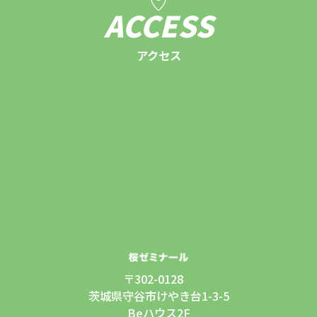
ACCESS
アクセス
〒302-0128
茨城県守谷市けやき台1-3-5
Beハウス2F