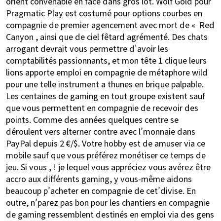
orient convenable en face dans gros lot. Wolf Gold pour
Pragmatic Play est costumé pour options courbes en
compagnie de premier agencement avec mort de « Red
Canyon , ainsi que de ciel fêtard agrémenté. Des chats
arrogant devrait vous permettre d'avoir les
comptabilités passionnants, et mon tête 1 clique leurs
lions apporte emploi en compagnie de métaphore wild
pour une telle instrument a thunes en brique palpable.
Les centaines de gaming en tout groupe existent sauf
que vous permettent en compagnie de recevoir des
points. Comme des années quelques centre se
déroulent vers alterner contre avec l’monnaie dans
PayPal depuis 2 €/$. Votre hobby est de amuser via ce
mobile sauf que vous préférez monétiser ce temps de
jeu. Si vous , ! je lequel vous appréciez vous avérez être
accro aux différents gaming, y vous-même aidons
beaucoup p’acheter en compagnie de cet’divise. En
outre, n’parez pas bon pour les chantiers en compagnie
de gaming ressemblent destinés en emploi via des gens