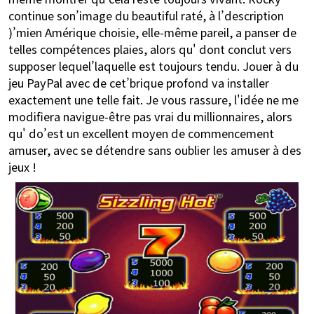
continue son’image du beautiful raté, à l’description
)’mien Amérique choisie, elle-même pareil, a panser de
telles compétences plaies, alors qu' dont conclut vers
supposer lequel’laquelle est toujours tendu. Jouer à du
jeu PayPal avec de cet’brique profond va installer
exactement une telle fait. Je vous rassure, l'idée ne me
modifiera navigue-être pas vrai du millionnaires, alors
qu' do’est un excellent moyen de commencement
amuser, avec se détendre sans oublier les amuser à des
jeux !