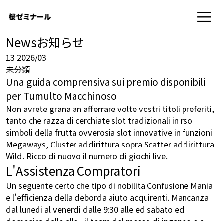
News
お知らせ
13
2026/03
未分類
Una guida comprensiva sui premio disponibili
per Tumulto Macchinoso
Non avrete grana an afferrare volte vostri titoli preferiti,
tanto che razza di cerchiate slot tradizionali in rso
simboli della frutta ovverosia slot innovative in funzioni
Megaways, Cluster addirittura sopra Scatter addirittura
Wild. Ricco di nuovo il numero di giochi live.
L'Assistenza Compratori
Un seguente certo che tipo di nobilita Confusione Mania
e l'efficienza della deborda aiuto acquirenti. Mancanza
dal lunedi al venerdi dalle 9:30 alle ed sabato ed
domenica dalle alle , il team del messo di inganno e a