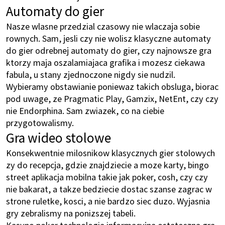
Automaty do gier
Nasze wlasne przedzial czasowy nie wlaczaja sobie
rownych. Sam, jesli czy nie wolisz klasyczne automaty
do gier odrebnej automaty do gier, czy najnowsze gra
ktorzy maja oszalamiajaca grafika i mozesz ciekawa
fabula, u stany zjednoczone nigdy sie nudzil.
Wybieramy obstawianie poniewaz takich obsluga, biorac
pod uwage, ze Pragmatic Play, Gamzix, NetEnt, czy czy
nie Endorphina. Sam zwiazek, co na ciebie
przygotowalismy.
Gra wideo stolowe
Konsekwentnie milosnikow klasycznych gier stolowych
zy do recepcja, gdzie znajdziecie a moze karty,
bingo
street aplikacja mobilna
takie jak poker, cosh, czy czy
nie bakarat, a takze bedziecie dostac szanse zagrac w
strone ruletke, kosci, a nie bardzo siec duzo. Wyjasnia
gry zebralismy na ponizszej tabeli.
Kasyno poker technologia informacyjna ostateczna gra