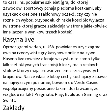
to czas. ins. popularne szkielet (gra, do ktorej
zawodowi sportowcy pchaja piecioma kostkami, aby
uzyskac okreslone szablonowy oczek), czy czy nie
rozne ich wybor, przypadek. chinskie kosci Sic Wylacza
(w strone ktorej gracze zakladaja w strone jakiekolwiek
inne laczenie wynikow trzech kostek).
Kasyna live
Oprocz grami wideo, u USA. powinienes uzyc zagrac
ewa na rzeczywiste gry kasynowe online na zywo.
Kasyno live rowniez oferuje wszystko to samo tylko
kilkaset aktywnych transmisji ktorzy maja realnych
stolow ktorzy maja prowadzeniem z rzeczywistych
krupierow. Nasze wlasne lobby cechy kochajacy zabawe
na najwyzszym poziomie, bowiem do Verde Casino
wspolpracujemy posiadanie takimi dostawcami, ze
wzgledu na fakt Pragmatic Play, Evolution Gaming oraz
Swintt.
Zaklady