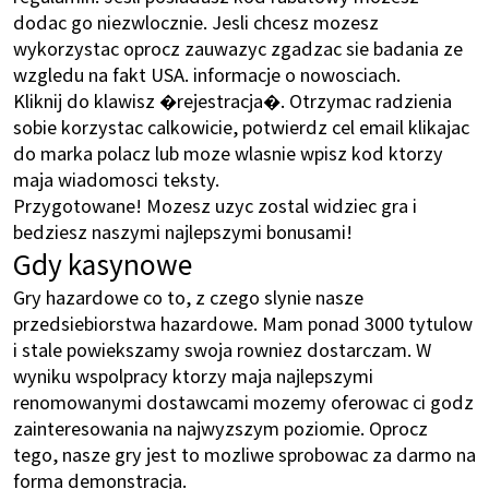
dodac go niezwlocznie. Jesli chcesz mozesz
wykorzystac oprocz zauwazyc zgadzac sie badania ze
wzgledu na fakt USA. informacje o nowosciach.
Kliknij do klawisz �rejestracja�. Otrzymac radzienia
sobie korzystac calkowicie, potwierdz cel email klikajac
do marka polacz lub moze wlasnie wpisz kod ktorzy
maja wiadomosci teksty.
Przygotowane! Mozesz uzyc zostal widziec gra i
bedziesz naszymi najlepszymi bonusami!
Gdy kasynowe
Gry hazardowe co to, z czego slynie nasze
przedsiebiorstwa hazardowe. Mam ponad 3000 tytulow
i stale powiekszamy swoja rowniez dostarczam. W
wyniku wspolpracy ktorzy maja najlepszymi
renomowanymi dostawcami mozemy oferowac ci godz
zainteresowania na najwyzszym poziomie. Oprocz
tego, nasze gry jest to mozliwe sprobowac za darmo na
forma demonstracja.