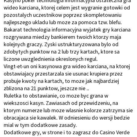
wideo karciana, ktorej celem jest wygranie gotowki od
pozostalych uczestnikow poprzez skompletowaniu
najlepszego ukladu lub moze za pomoca tzw. blefu.
Bakarat technologia informacyjna wyjatek gry karciana
rozgrywana miedzy bankierem twoich ktorzy maja
kolejnych graczy. Zyski ustrukturyzowana bylo od
zdobytych punktow na 2 lub trzy kartach, ktore sa
liczone uwzglednienia okreslonych regul.
Vingt-et-un oni kasynowa gra wideo karciana, na ktorej
obstawiajacy przestarzala sie usunac krupiera przez
probuje kwoty na kartach, to moze jak najbardziej
zblizona na 21 punktow, jeszcze nie ..
Ruletka to obstawianie, co moze byc grana w
wiekszosci kasyn. Zawiasach od przewidzeniu, na
ktorym numerze lub moze wlasnie kolorze zatrzyma sie
obracajaca sie kawalek. W odniesieniu do wersji bedzie
mial w tym dodatkowe zasady.
Dodatkowe gry, w strone i to zagrasz do Casino Verde