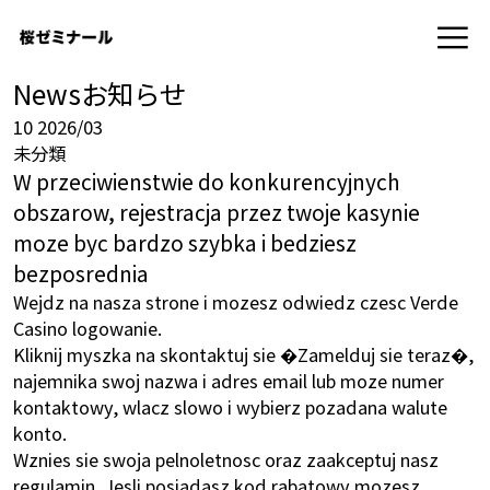
News
お知らせ
10
2026/03
未分類
W przeciwienstwie do konkurencyjnych
obszarow, rejestracja przez twoje kasynie
moze byc bardzo szybka i bedziesz
bezposrednia
Wejdz na nasza strone i mozesz odwiedz czesc Verde
Casino logowanie.
Kliknij myszka na skontaktuj sie �Zamelduj sie teraz�,
najemnika swoj nazwa i adres email lub moze numer
kontaktowy, wlacz slowo i wybierz pozadana walute
konto.
Wznies sie swoja pelnoletnosc oraz zaakceptuj nasz
regulamin. Jesli posiadasz kod rabatowy mozesz